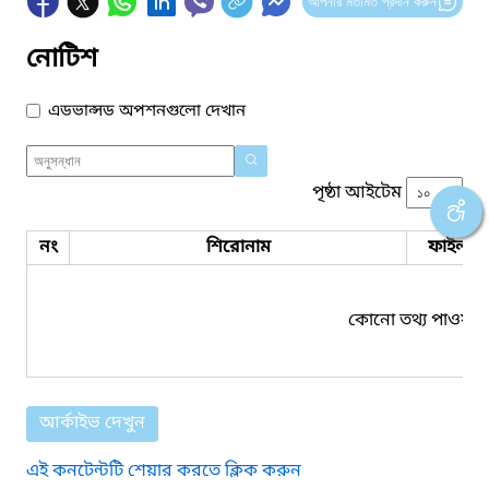
আপনার মতামত প্রদান করুন
নোটিশ
এডভান্সড অপশনগুলো দেখান
পৃষ্ঠা আইটেম
নং
শিরোনাম
ফাইল সম
কোনো তথ্য পাওয়া য
আর্কাইভ দেখুন
এই কনটেন্টটি শেয়ার করতে ক্লিক করুন