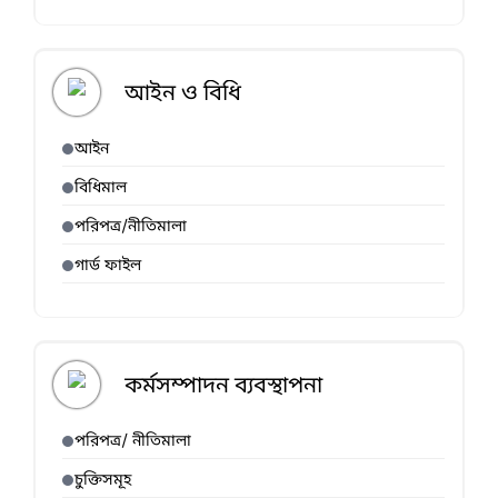
আইন ও বিধি
আইন
বিধিমাল
পরিপত্র/নীতিমালা
গার্ড ফাইল
কর্মসম্পাদন ব্যবস্থাপনা
পরিপত্র/ নীতিমালা
চুক্তিসমূহ