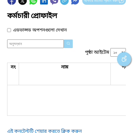
আপনার মতামত প্রদান করুন
কর্মচারী প্রোফাইল
এডভান্সড অপশনগুলো দেখান
পৃষ্ঠা আইটেম
নং
নাম
পদবি
কো
এই কনটেন্টটি শেয়ার করতে ক্লিক করুন