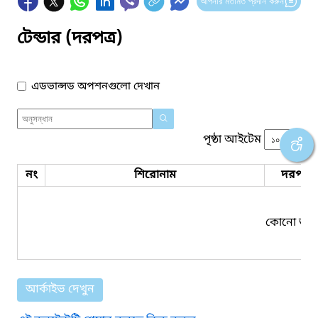
আপনার মতামত প্রদান করুন
টেন্ডার (দরপত্র)
এডভান্সড অপশনগুলো দেখান
পৃষ্ঠা আইটেম
নং
শিরোনাম
দরপত্র 
কোনো তথ্য
আর্কাইভ দেখুন